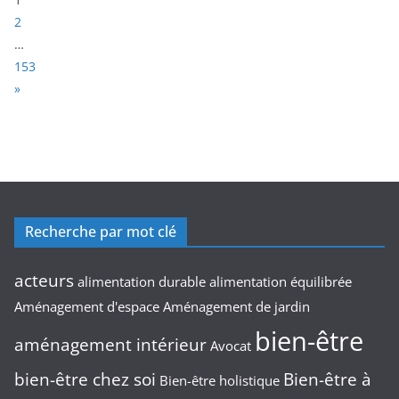
a
2
g
…
e
153
:
N
»
e
x
t
Recherche par mot clé
acteurs
alimentation durable
alimentation équilibrée
Aménagement d'espace
Aménagement de jardin
bien-être
aménagement intérieur
Avocat
bien-être chez soi
Bien-être à
Bien-être holistique