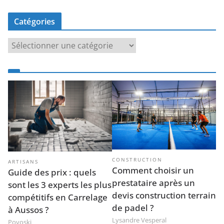
Catégories
C
a
t
é
g
o
r
i
e
s
CONSTRUCTION
ARTISANS
Comment choisir un
Guide des prix : quels
prestataire après un
sont les 3 experts les plus
devis construction terrain
compétitifs en Carrelage
de padel ?
à Aussos ?
Lysandre Vesperal
Povoski