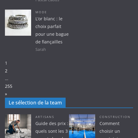
MODE
L’or blanc : le
choix parfait
pour une bague
de fiançailles
Sarah
Page:
1
2
…
255
Next
»
Le sélection de la team
ARTISANS
CONSTRUCTION
Guide des prix :
Comment
quels sont les 3
choisir un