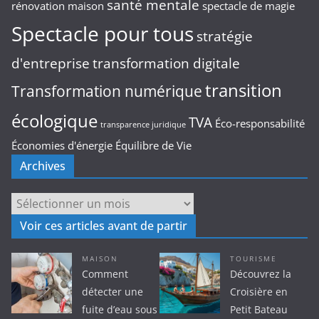
santé mentale
rénovation maison
spectacle de magie
Spectacle pour tous
stratégie
d'entreprise
transformation digitale
transition
Transformation numérique
écologique
TVA
Éco-responsabilité
transparence juridique
Économies d'énergie
Équilibre de Vie
Archives
Archives
Voir ces articles avant de partir
MAISON
TOURISME
Comment
Découvrez la
détecter une
Croisière en
fuite d’eau sous
Petit Bateau