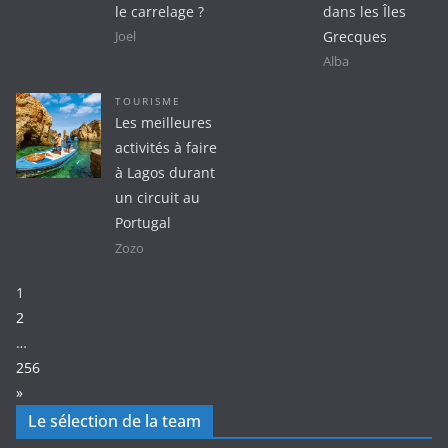
le carrelage ?
dans les Îles
Grecques
Joel
Alba
TOURISME
Les meilleures
activités à faire
à Lagos durant
un circuit au
Portugal
Zozo
Page:
1
2
…
256
Next
»
Le sélection de la team