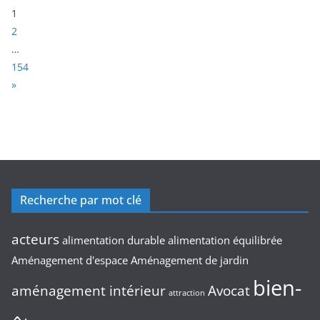
P
1
a
2
g
…
e
154
:
N
»
e
x
t
Recherche par mot clé
acteurs
alimentation durable
alimentation équilibrée
Aménagement d'espace
Aménagement de jardin
bien-
aménagement intérieur
Avocat
attraction