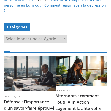
https://www.bij82.fr
dans
Comment se comporter avec une
personne en burn out – Comment réagir face à la dépression
?
Catégories
C
a
t
é
g
o
r
i
e
SERVICES
s
Alternants : comment
JURIDIQUE
Défense : l’importance
l’outil Alin Action
d’un savoir-faire éprouvé
Logement facilite votre