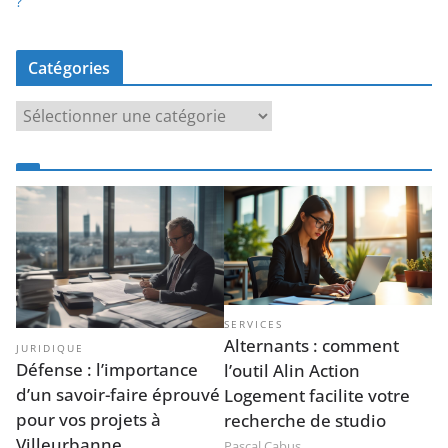
?
Catégories
C
a
t
é
g
o
r
i
e
SERVICES
s
Alternants : comment
JURIDIQUE
Défense : l’importance
l’outil Alin Action
d’un savoir-faire éprouvé
Logement facilite votre
pour vos projets à
recherche de studio
Villeurbanne
Pascal Cabus