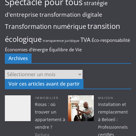
Spectacle pour tous
stratégie
d'entreprise
transformation digitale
transition
Transformation numérique
écologique
TVA
Éco-responsabilité
transparence juridique
Économies d'énergie
Équilibre de Vie
Archives
Archives
Voir ces articles avant de partir
IMMOBILIER
MAISON
Rosas : où
Installation et
trouver un
remplacement
appartement à
à Beloeil :
vendre ?
Professionnels
certifiés
Barbara