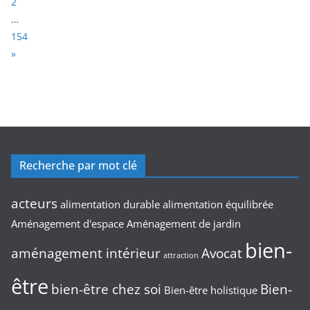
a
2
g
…
e
154
:
N
»
e
x
t
Recherche par mot clé
acteurs
alimentation durable
alimentation équilibrée
Aménagement d'espace
Aménagement de jardin
bien-
aménagement intérieur
Avocat
attraction
être
bien-être chez soi
Bien-
Bien-être holistique