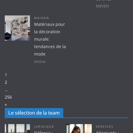
MEVEN
MAISON
Matériaux pour
la décoration
murale:
tendances de la
mode
Amine
Page:
1
2
…
256
Next
»
Le sélection de la team
JURIDIQUE
SERVICES
Défense :
Alternants :