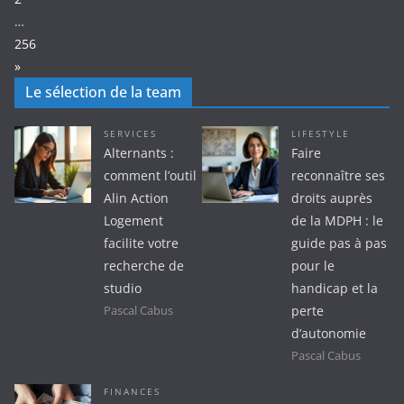
…
256
Next
»
Le sélection de la team
SERVICES
LIFESTYLE
Alternants :
Faire
comment l’outil
reconnaître ses
Alin Action
droits auprès
Logement
de la MDPH : le
facilite votre
guide pas à pas
recherche de
pour le
studio
handicap et la
perte
Pascal Cabus
d’autonomie
Pascal Cabus
FINANCES