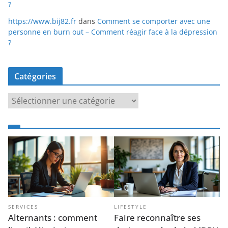
?
https://www.bij82.fr
dans
Comment se comporter avec une
personne en burn out – Comment réagir face à la dépression
?
Catégories
C
a
t
é
g
o
r
i
e
SERVICES
LIFESTYLE
s
Alternants : comment
Faire reconnaître ses