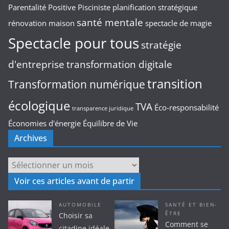
Parentalité Positive
Pisciniste
planification stratégique
santé mentale
rénovation maison
spectacle de magie
Spectacle pour tous
stratégie
d'entreprise
transformation digitale
transition
Transformation numérique
écologique
TVA
Éco-responsabilité
transparence juridique
Économies d'énergie
Équilibre de Vie
Archives
Archives
Voir ces articles avant de partir
AUTOMOBILE
SANTÉ ET BIEN-
ÊTRE
Choisir sa
Comment se
citadine idéale