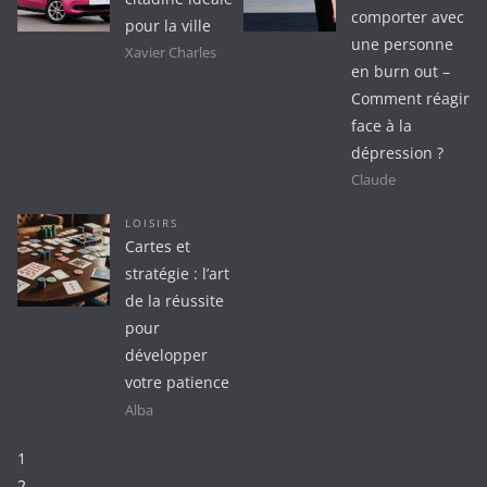
comporter avec
pour la ville
une personne
Xavier Charles
en burn out –
Comment réagir
face à la
dépression ?
Claude
LOISIRS
Cartes et
stratégie : l’art
de la réussite
pour
développer
votre patience
Alba
Page:
1
2