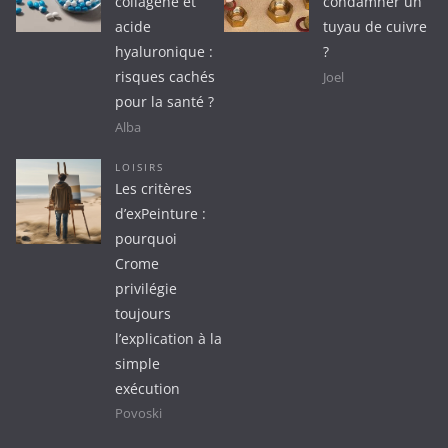
collagène et
condamner un
acide
tuyau de cuivre
hyaluronique :
?
risques cachés
Joel
pour la santé ?
Alba
LOISIRS
Les critères
d’exPeinture :
pourquoi
Crome
privilégie
toujours
l’explication à la
simple
exécution
Povoski