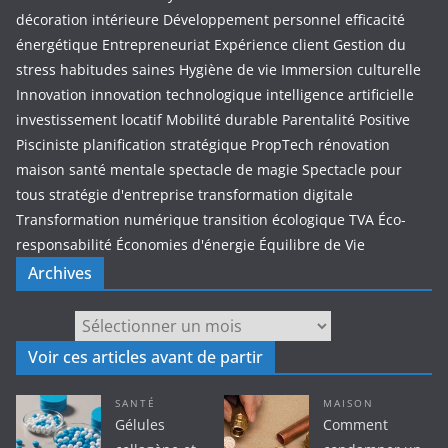
décoration intérieure
Développement personnel
efficacité
énergétique
Entrepreneuriat
Expérience client
Gestion du
stress
habitudes saines
Hygiène de vie
Immersion culturelle
Innovation
innovation technologique
intelligence artificielle
investissement locatif
Mobilité durable
Parentalité Positive
Pisciniste
planification stratégique
PropTech
rénovation
maison
santé mentale
spectacle de magie
Spectacle pour
tous
stratégie d'entreprise
transformation digitale
Transformation numérique
transition écologique
TVA
Éco-
responsabilité
Économies d'énergie
Équilibre de Vie
Archives
Archives
Voir ces articles avant de partir
SANTÉ
MAISON
Gélules
Comment