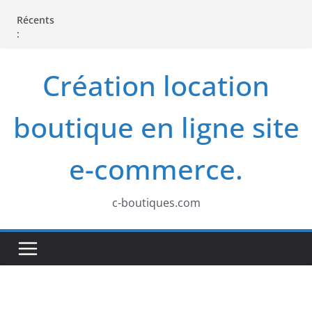
P
Récents
a
:
s
s
Création location
e
r
boutique en ligne site
a
u
e-commerce.
c
o
c-boutiques.com
n
t
e
n
u