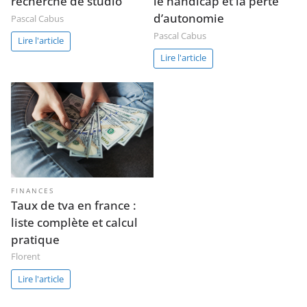
recherche de studio
le handicap et la perte
d’autonomie
Pascal Cabus
Pascal Cabus
Lire l'article
Lire l'article
FINANCES
Taux de tva en france :
liste complète et calcul
pratique
Florent
Lire l'article