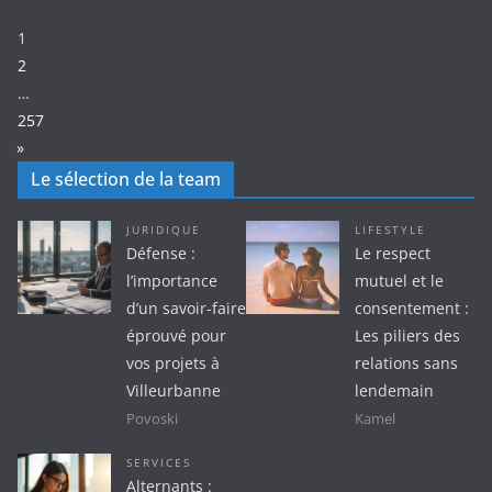
Page:
1
2
…
257
N
»
e
Le sélection de la team
x
t
JURIDIQUE
LIFESTYLE
Défense :
Le respect
l’importance
mutuel et le
d’un savoir-faire
consentement :
éprouvé pour
Les piliers des
vos projets à
relations sans
Villeurbanne
lendemain
Povoski
Kamel
SERVICES
Alternants :