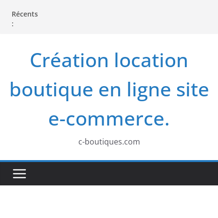
P
Récents
a
:
s
s
Création location
e
r
boutique en ligne site
a
u
e-commerce.
c
o
c-boutiques.com
n
t
e
n
u