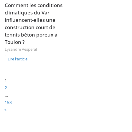
Comment les conditions
climatiques du Var
influencent-elles une
construction court de
tennis béton poreux à
Toulon ?
Lysandre Vesperal
Lire l'article
Page:
1
2
…
153
N
»
e
x
t