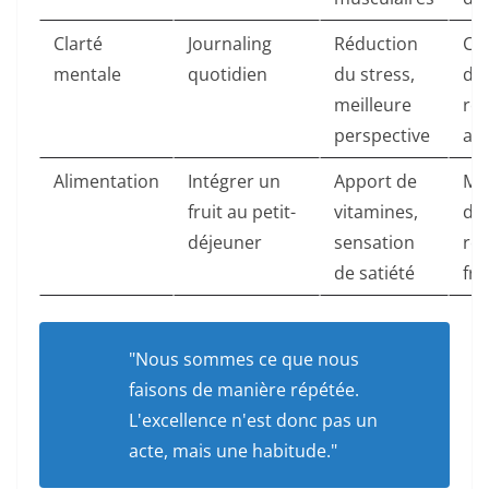
Clarté
Journaling
Réduction
Co
mentale
quotidien
du stress,
de 
meilleure
rés
perspective
ac
Alimentation
Intégrer un
Apport de
Mei
fruit au petit-
vitamines,
dig
déjeuner
sensation
ré
de satiété
fri
"Nous sommes ce que nous
faisons de manière répétée.
L'excellence n'est donc pas un
acte, mais une habitude."