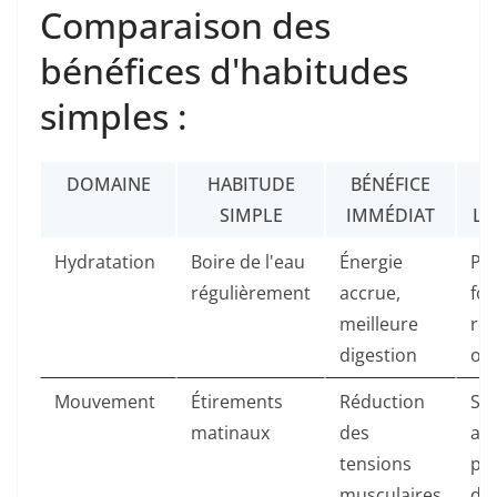
Comparaison des
bénéfices d'habitudes
simples :
DOMAINE
HABITUDE
BÉNÉFICE
B
SIMPLE
IMMÉDIAT
LO
Hydratation
Boire de l'eau
Énergie
Pea
régulièrement
accrue,
fon
meilleure
rén
digestion
op
Mouvement
Étirements
Réduction
So
matinaux
des
amé
tensions
pr
musculaires
de