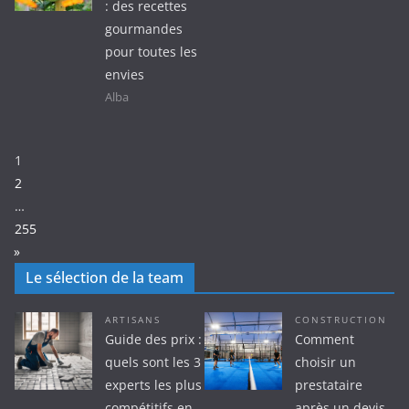
: des recettes
gourmandes
pour toutes les
envies
Alba
Page:
1
2
…
255
N
»
e
Le sélection de la team
x
t
ARTISANS
CONSTRUCTION
Guide des prix :
Comment
quels sont les 3
choisir un
experts les plus
prestataire
compétitifs en
après un devis