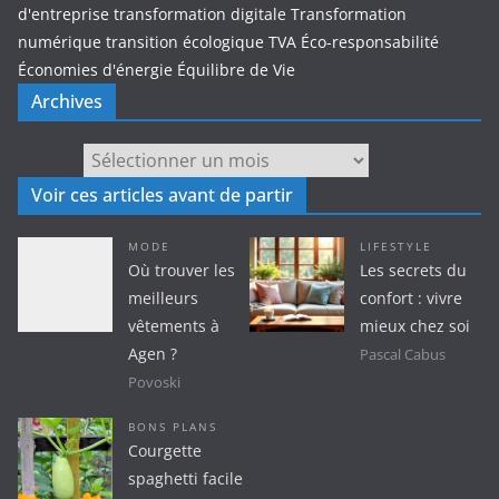
d'entreprise
transformation digitale
Transformation
numérique
transition écologique
TVA
Éco-responsabilité
Économies d'énergie
Équilibre de Vie
Archives
Archives
Voir ces articles avant de partir
MODE
LIFESTYLE
Où trouver les
Les secrets du
meilleurs
confort : vivre
vêtements à
mieux chez soi
Agen ?
Pascal Cabus
Povoski
BONS PLANS
Courgette
spaghetti facile