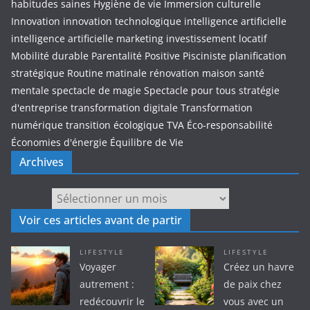
habitudes saines
Hygiène de vie
Immersion culturelle
Innovation
innovation technologique
intelligence artificielle
intelligence artificielle marketing
investissement locatif
Mobilité durable
Parentalité Positive
Pisciniste
planification
stratégique
Routine matinale
rénovation maison
santé
mentale
spectacle de magie
Spectacle pour tous
stratégie
d'entreprise
transformation digitale
Transformation
numérique
transition écologique
TVA
Éco-responsabilité
Économies d'énergie
Équilibre de Vie
Archives
Archives
Voir ces articles avant de partir
LIFESTYLE
LIFESTYLE
Voyager
Créez un havre
autrement :
de paix chez
redécouvrir le
vous avec un