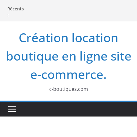
P
Récents
a
:
s
s
Création location
e
r
boutique en ligne site
a
u
e-commerce.
c
o
c-boutiques.com
n
t
e
n
u