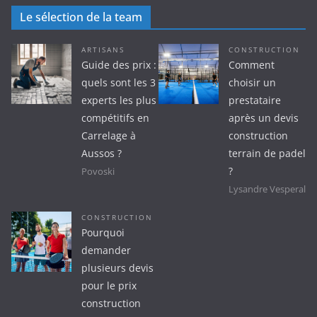
e
Le sélection de la team
x
t
ARTISANS
CONSTRUCTION
Guide des prix :
Comment
quels sont les 3
choisir un
experts les plus
prestataire
compétitifs en
après un devis
Carrelage à
construction
Aussos ?
terrain de padel
?
Povoski
Lysandre Vesperal
CONSTRUCTION
Pourquoi
demander
plusieurs devis
pour le prix
construction