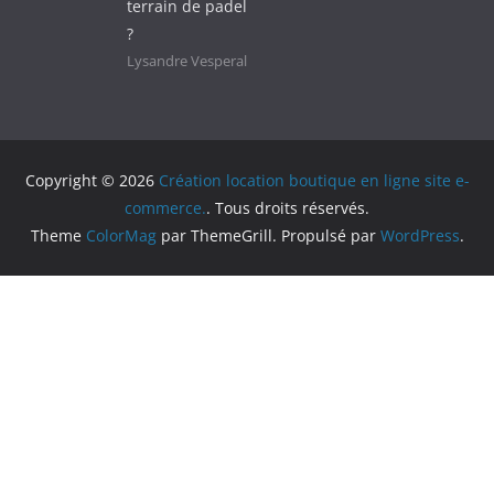
terrain de padel
?
Lysandre Vesperal
Copyright © 2026
Création location boutique en ligne site e-
commerce.
. Tous droits réservés.
Theme
ColorMag
par ThemeGrill. Propulsé par
WordPress
.