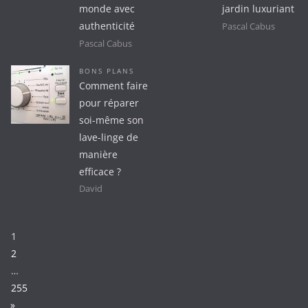
monde avec
jardin luxuriant
authenticité
Pascal Cabus
Pascal Cabus
BONS PLANS
Comment faire
pour réparer
soi-même son
lave-linge de
manière
efficace ?
David
Page:
1
2
…
255
N
»