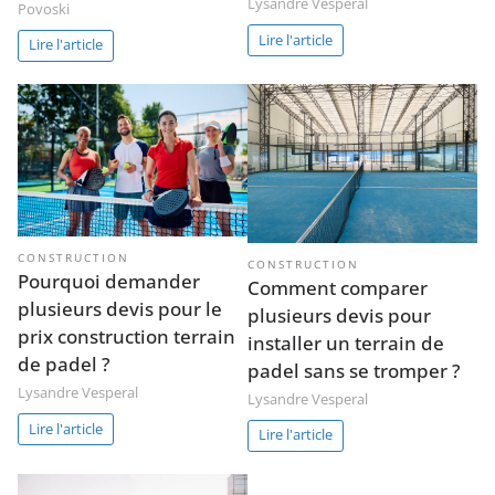
Lysandre Vesperal
Povoski
Lire l'article
Lire l'article
CONSTRUCTION
CONSTRUCTION
Pourquoi demander
Comment comparer
plusieurs devis pour le
plusieurs devis pour
prix construction terrain
installer un terrain de
de padel ?
padel sans se tromper ?
Lysandre Vesperal
Lysandre Vesperal
Lire l'article
Lire l'article