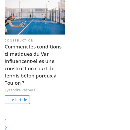
CONSTRUCTION
Comment les conditions
climatiques du Var
influencent-elles une
construction court de
tennis béton poreux à
Toulon ?
Lysandre Vesperal
Lire l'article
Page:
1
2