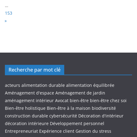
…
153
N
»
e
x
t
Recherche par mot clé
acteurs
alimentation durable
alimentation équilibrée
Aménagement d'espace
Aménagement de jardin
aménagement intérieur
Avocat
bien-être
bien-être chez soi
Bien-être holistique
Bien-être à la maison
biodiversité
construction durable
cybersécurité
Décoration d'intérieur
décoration intérieure
Développement personnel
Entrepreneuriat
Expérience client
Gestion du stress