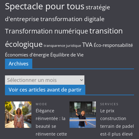
Spectacle pour tous
stratégie
d'entreprise
transformation digitale
transition
Transformation numérique
écologique
TVA
Éco-responsabilité
transparence juridique
Économies d'énergie
Équilibre de Vie
Archives
Archives
Voir ces articles avant de partir
MODE
SERVICES
Élégance
Le prix
réinventée : la
construction
beauté se
terrain de padel
réinvente cette
est-il plus élevé