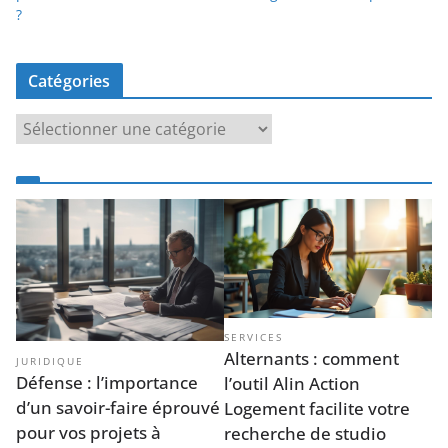
?
Catégories
C
a
t
é
g
o
r
i
e
SERVICES
s
Alternants : comment
JURIDIQUE
Défense : l’importance
l’outil Alin Action
d’un savoir-faire éprouvé
Logement facilite votre
pour vos projets à
recherche de studio