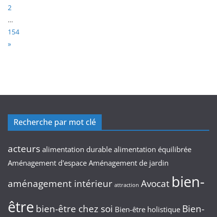
a
2
g
…
e
154
:
N
»
e
x
t
Recherche par mot clé
acteurs
alimentation durable
alimentation équilibrée
Aménagement d'espace
Aménagement de jardin
bien-
aménagement intérieur
Avocat
attraction
être
bien-être chez soi
Bien-
Bien-être holistique