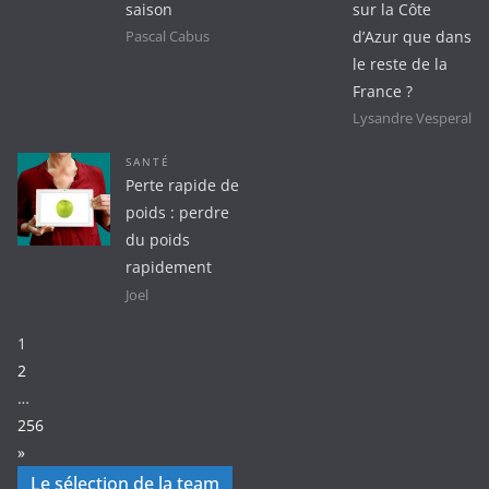
saison
sur la Côte
d’Azur que dans
Pascal Cabus
le reste de la
France ?
Lysandre Vesperal
SANTÉ
Perte rapide de
poids : perdre
du poids
rapidement
Joel
Page:
1
2
…
256
Next
»
Le sélection de la team