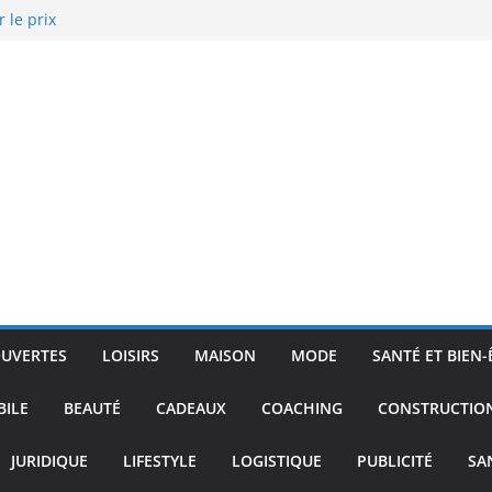
 le prix
a MDPH : le guide
d’autonomie
 calcul pratique
 les plus
n devis
UVERTES
LOISIRS
MAISON
MODE
SANTÉ ET BIEN-
ILE
BEAUTÉ
CADEAUX
COACHING
CONSTRUCTIO
JURIDIQUE
LIFESTYLE
LOGISTIQUE
PUBLICITÉ
SA