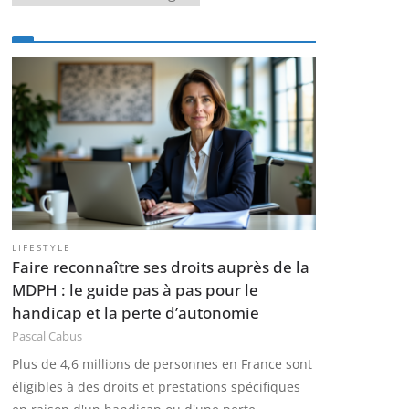
a
t
é
g
o
r
i
e
s
LIFESTYLE
Faire reconnaître ses droits auprès de la
MDPH : le guide pas à pas pour le
handicap et la perte d’autonomie
Pascal Cabus
Plus de 4,6 millions de personnes en France sont
éligibles à des droits et prestations spécifiques