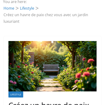
You are here:
Home
Lifestyle
Créez un havre de paix chez vous avec un jardin
luxuriant
LIFESTYLE