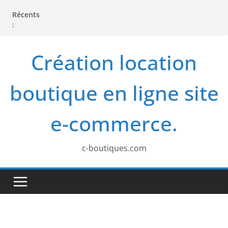
P
Récents
a
:
s
s
Création location
e
r
boutique en ligne site
a
u
e-commerce.
c
o
c-boutiques.com
n
t
e
n
u