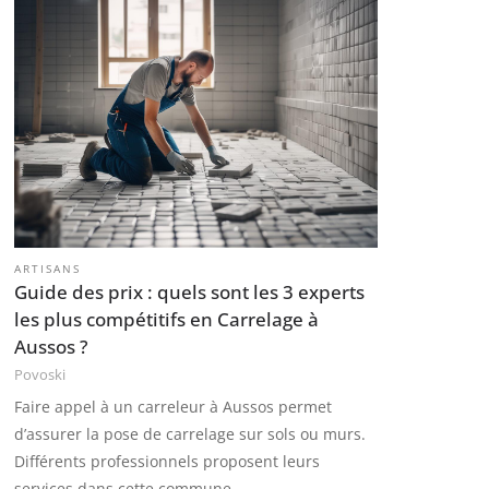
é
g
o
r
i
e
s
ARTISANS
Guide des prix : quels sont les 3 experts
les plus compétitifs en Carrelage à
Aussos ?
Povoski
Faire appel à un carreleur à Aussos permet
d’assurer la pose de carrelage sur sols ou murs.
Différents professionnels proposent leurs
services dans cette commune....