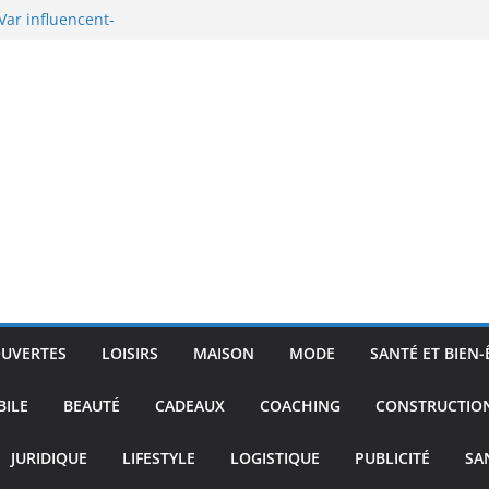
Var influencent-
béton poreux à
 les plus
n devis
 le prix
installer un
UVERTES
LOISIRS
MAISON
MODE
SANTÉ ET BIEN-
ILE
BEAUTÉ
CADEAUX
COACHING
CONSTRUCTIO
JURIDIQUE
LIFESTYLE
LOGISTIQUE
PUBLICITÉ
SA