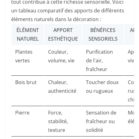
tout contribue à cette richesse sensorielle. Voici
un tableau comparatif des apports de différents
éléments naturels dans la décoration :
ÉLÉMENT
APPORT
BÉNÉFICES
AM
NATUREL
ESTHÉTIQUE
SENSORIELS
C
Plantes
Couleur,
Purification
Apai
vertes
volume, vie
de l'air,
vivif
fraîcheur
Bois brut
Chaleur,
Toucher doux
Conf
authenticité
ou rugueux
rust
chic
Pierre
Force,
Sensation de
Miné
stabilité,
fraîcheur ou
élég
texture
solidité