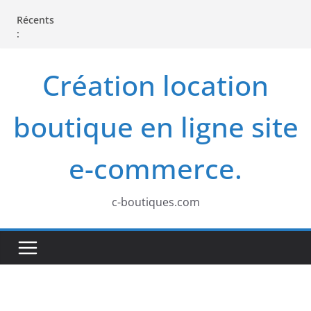
P
Récents
a
:
s
s
Création location
e
r
boutique en ligne site
a
u
e-commerce.
c
o
c-boutiques.com
n
t
e
n
u