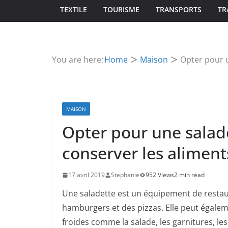
TEXTILE
TOURISME
TRANSPORTS
TR
You are here:
Home
Maison
Opter pour u
MAISON
Opter pour une salad
conserver les aliment
17 avril 2019
Stephanie
952 Views
2 min read
Une saladette est un équipement de restau
hamburgers et des pizzas. Elle peut égaleme
froides comme la salade, les garnitures, le