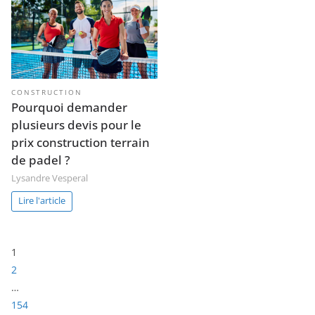
CONSTRUCTION
Pourquoi demander
plusieurs devis pour le
prix construction terrain
de padel ?
Lysandre Vesperal
Lire l'article
Page:
1
2
…
154