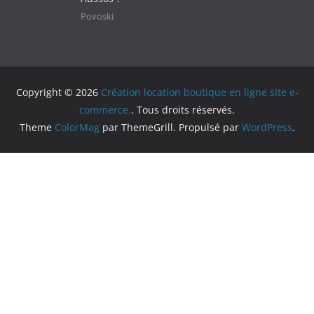
Povoski
Copyright © 2026
Création location boutique en ligne site e-
commerce.
. Tous droits réservés.
Theme
ColorMag
par ThemeGrill. Propulsé par
WordPress
.