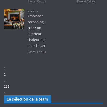
Pascal Cabus
Pascal Cabus
DIVERS
Ambiance
cocooning :
créez un
intérieur
chaleureux
pour l’hiver
Pascal Cabus
Page:
1
2
…
256
N
»
e
Le sélection de la team
x