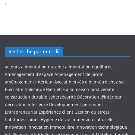
N
»
e
x
t
Recherche par mot clé
acteurs
alimentation durable
alimentation équilibrée
Aménagement d'espace
Aménagement de jardin
aménagement intérieur
Avocat
bien-être
bien-être chez soi
Bien-être holistique
Bien-être à la maison
biodiversité
construction durable
cybersécurité
Décoration d'intérieur
décoration intérieure
Développement personnel
Entrepreneuriat
Expérience client
Gestion du stress
habitudes saines
Hygiène de vie
Immersion culturelle
Innovation
Innovation immobilière
innovation technologique
intelligence artificielle
investissement locatif
Mobilité durable