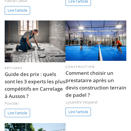
Pascal Cabus
Lire l'article
Lire l'article
CONSTRUCTION
ARTISANS
Comment choisir un
Guide des prix : quels
prestataire après un
sont les 3 experts les plus
devis construction terrain
compétitifs en Carrelage
de padel ?
à Aussos ?
Lysandre Vesperal
Povoski
Lire l'article
Lire l'article