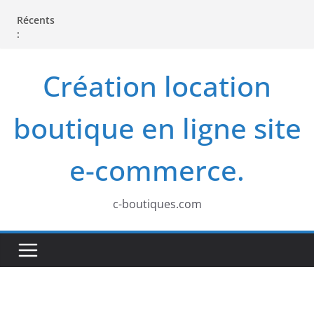
P
Récents
a
:
s
s
Création location
e
r
boutique en ligne site
a
u
e-commerce.
c
o
c-boutiques.com
n
t
e
n
u